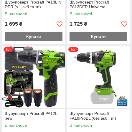
Шуруповерт Procraft PA18LiN
Шуруповерт Procraft
DFR (з 1 акб та зп)
PA12DFR Universal
В наявності
В наявності
1 695
1 725
₴
₴
Купити
Купити
Топ
Топ
Шуруповерт Procraft PA12Li
Шуруповерт Procraft
new
PA18ProBL (без акб і зп)
В наявності
В наявності