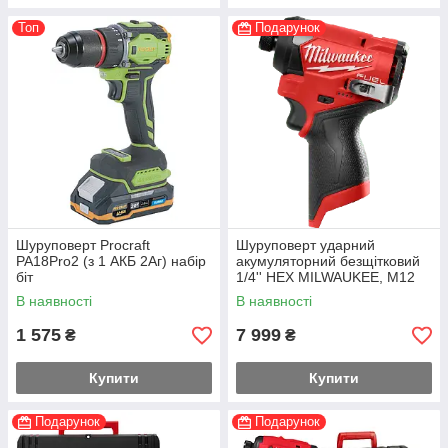
Топ
Подарунок
Шуруповерт Procraft
Шуруповерт ударний
PA18Pro2 (з 1 АКБ 2Аг) набір
акумуляторний безщітковий
біт
1/4'' HEX MILWAUKEE, M12
FID2-0, 170Нм (каркас, кліпса
В наявності
В наявності
для реміня, тримач для біт,
1 575
7 999
₴
₴
Купити
Купити
Подарунок
Подарунок