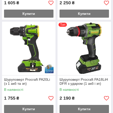
1 605
2 250
₴
₴
Купити
Купити
Топ
Шуруповерт Procraft PA20Li
Шуруповерт Procraft PA18LiH
(з 1 акб та зп)
DFR з ударом (1 акб і зп)
В наявності
В наявності
1 755
2 190
₴
₴
Купити
Купити