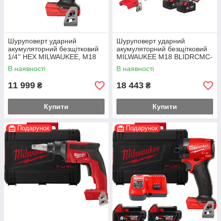
Шуруповерт ударний
Шуруповерт ударний
акумуляторний безщітковий
акумуляторний безщітковий
1/4'' HEX MILWAUKEE, M18
MILWAUKEE M18 BLIDRCMC-
FID3-0, 226Нм
402C (190Нм) (+
В наявності
В наявності
заряд.пристрій, 2 акум., HD
кейс) + жилетка
11 999
18 443
₴
₴
Купити
Купити
Подарунок
Подарунок