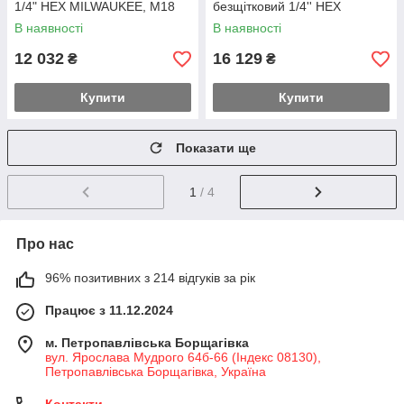
1/4" HEX MILWAUKEE, M18
безщітковий 1/4'' HEX
BLIDR-0Х, 190Нм (каркас,
MILWAUKEE, M18 FQID-0X,
В наявності
В наявності
кліпса для ременя, HDкейс)
50Нм (каркас, клипса для
ременя, HDк
12 032
16 129
₴
₴
Купити
Купити
Показати ще
1
/ 4
Про нас
96% позитивних з 214 відгуків за рік
Працює з 11.12.2024
м. Петропавлівська Борщагівка
вул. Ярослава Мудрого 64б-66 (Індекс 08130),
Петропавлівська Борщагівка, Україна