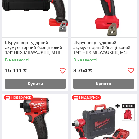
Шуруповерт ударний
Шуруповерт ударний
акумуляторний безщітковий
акумуляторний безщітковий
1/4" HEX MILWAUKEE, M18
1/4'' HEX MILWAUKEE, M18
FID3-0X, 226Нм (каркас,
BLIDRC-0. 190Нм (каркас,
В наявності
В наявності
кліпса для ременя, тримач
кліпса для ременя)
для біт,
16 111
8 764
₴
₴
Купити
Купити
Подарунок
Подарунок