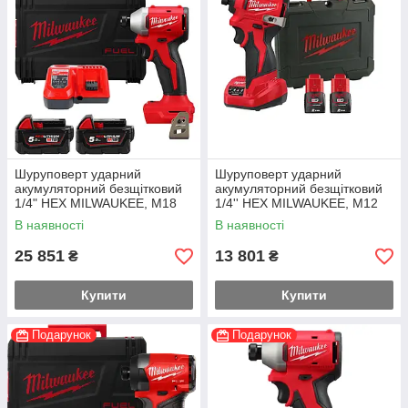
Шуруповерт ударний
Шуруповерт ударний
акумуляторний безщітковий
акумуляторний безщітковий
1/4" HEX MILWAUKEE, M18
1/4'' HEX MILWAUKEE, M12
BLIDR-502X, 190Нм
BLIDRC-202C, 124Нм
В наявності
В наявності
(зарядний пристрій M12-18
(зарядний пристрій С12 С, 2
FC, 2 акумулято
акумулятори
25 851
13 801
₴
₴
Купити
Купити
Подарунок
Подарунок