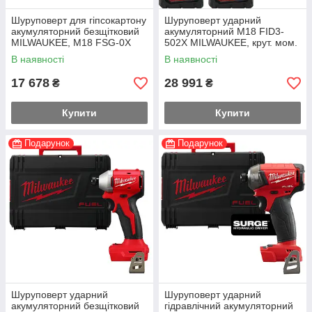
Шуруповерт для гіпсокартону
Шуруповерт ударний
акумуляторний безщітковий
акумуляторний M18 FID3-
MILWAUKEE, M18 FSG-0X
502X MILWAUKEE, крут. мом.
(каркас, кліпса для ременя,
226 Нм 4933479865 (+
В наявності
В наявності
HD кейс)
заряд.пристрій, 2 акум.,
затискач для
17 678
28 991
₴
₴
Купити
Купити
Подарунок
Подарунок
Шуруповерт ударний
Шуруповерт ударний
акумуляторний безщітковий
гідравлічний акумуляторний