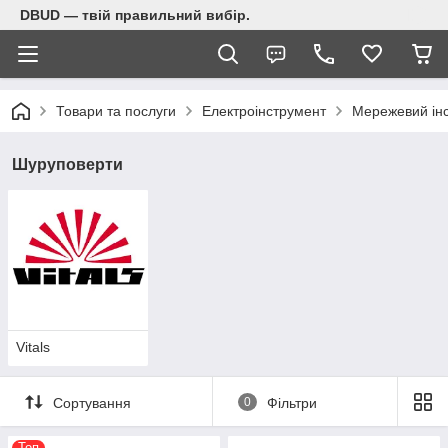
DBUD — твій правильний вибір.
Товари та послуги
Електроінструмент
Мережевий ін
Шуруповерти
Vitals
Сортування
0
Фільтри
Топ