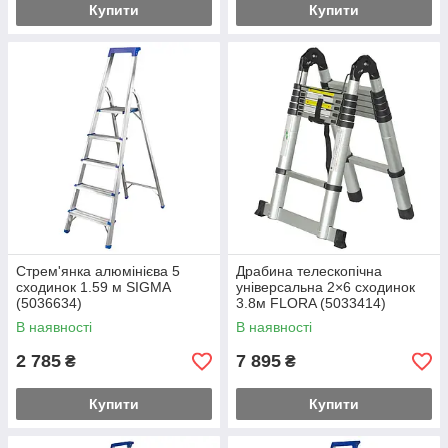
Купити
Купити
Стрем'янка алюмінієва 5
Драбина телескопічна
сходинок 1.59 м SIGMA
універсальна 2×6 сходинок
(5036634)
3.8м FLORA (5033414)
В наявності
В наявності
2 785
7 895
₴
₴
Купити
Купити