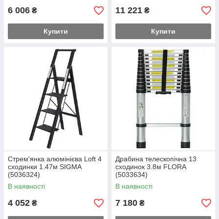
6 006
11 221
₴
₴
Купити
Купити
Стрем'янка алюмінієва Loft 4
Драбина телескопічна 13
сходинки 1.47м SIGMA
сходинок 3.8м FLORA
(5036324)
(5033634)
В наявності
В наявності
4 052
7 180
₴
₴