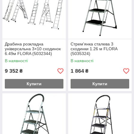
Драбина розкладна
Стрем'янка сталева 3
універсальна 3×10 сходинок
сходинки 1.26 м FLORA
6.49м FLORA (5032344)
(5035324)
В наявності
В наявності
9 352
1 864
₴
₴
Купити
Купити