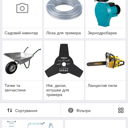
Садовий інвентар
Ліска для тримера
Зернодробарки
Тачки та
Ніж, диски,
Ланцюгові пили
запчастини
котушки для
тримера
Сортування
0
Фільтри