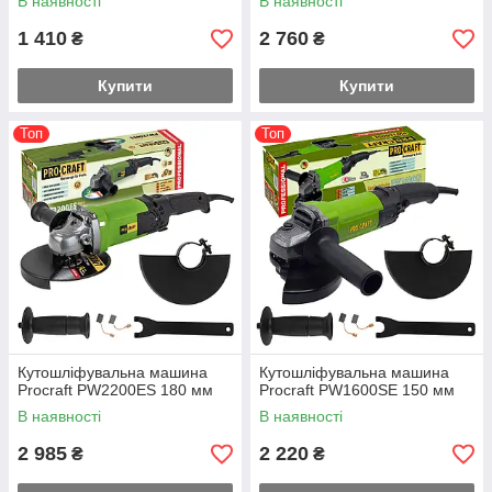
В наявності
В наявності
1 410
2 760
₴
₴
Купити
Купити
Топ
Топ
Кутошліфувальна машина
Кутошліфувальна машина
Procraft PW2200ES 180 мм
Procraft PW1600SE 150 мм
В наявності
В наявності
2 985
2 220
₴
₴