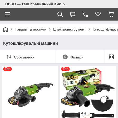
DBUD — твій правильний вибір.
Товари та послуги
Електроінструмент
Кутошліфувал
Кутошліфувальні машини
Сортування
0
Фільтри
Топ
Топ