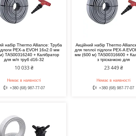
ий набір Thermo Alliance: Труба
Акційний набір Thermo Allianc
ідлоги PEX-a EVOH 16x2.0 мм
для теплої підлоги PEX-A EVO
м) TAS00316240 + Калібратор
мм (600 м) TAS00316600 + Ка
для м/п труб d16-32
з тріскачкою для
10 033 ₴
23 449 ₴
Немає в наявності
Немає в наявності
+380 (68) 987-77-07
+380 (68) 987-77-07