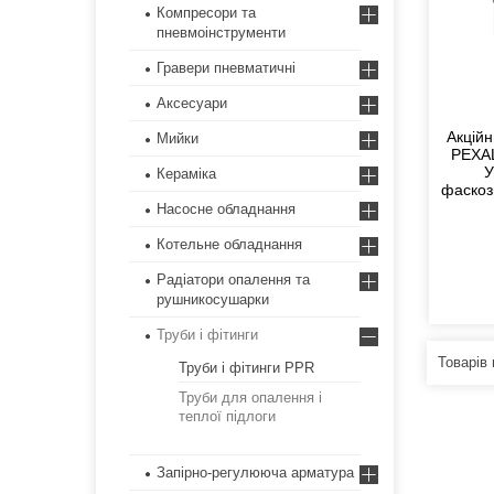
Компресори та
пневмоінструменти
Гравери пневматичні
Аксесуари
Акційн
Мийки
PEXAL
У
Кераміка
фаскоз
Насосне обладнання
Котельне обладнання
Радіатори опалення та
рушникосушарки
Труби і фітинги
Труби і фітинги PPR
Труби для опалення і
теплої підлоги
Запірно-регулююча арматура