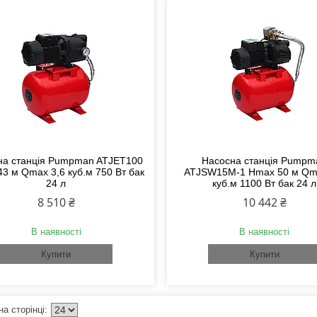
на станція Pumpman ATJET100
Насосна станція Pumpm
3 м Qmax 3,6 куб.м 750 Вт бак
ATJSW15M-1 Нmax 50 м Qm
24 л
куб.м 1100 Вт бак 24 л
8 510 ₴
10 442 ₴
В наявності
В наявності
Купити
Купити