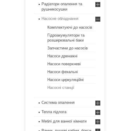
Радіатори опалення та
рушникосушки
Насосне обладнання
Комплектуючі до насосів
Гідроакумулятори та
розширювальні баки
Запчастини до насосів
Насоси дренажні
Насоси поверхневі
Насоси фекальні
Насоси циркуляційні
Насосні станції
Система опалення
Тепла підлога
Меблі для ванної кімнати
Ванни, душові кабіни, бокси