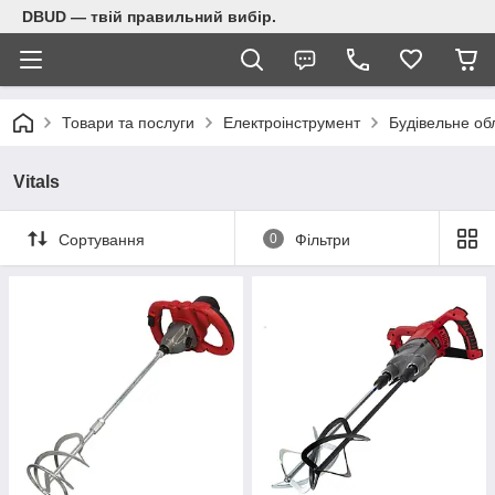
DBUD — твій правильний вибір.
Товари та послуги
Електроінструмент
Будівельне о
Vitals
Сортування
0
Фільтри