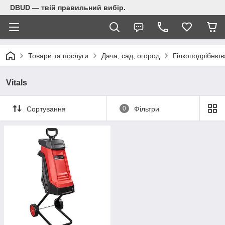
DBUD — твій правильний вибір.
Товари та послуги
Дача, сад, огород
Гілкоподрібнюв
Vitals
Сортування
0
Фільтри