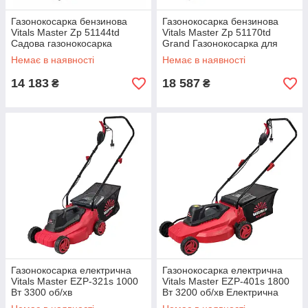
Газонокосарка бензинова
Газонокосарка бензинова
Vitals Master Zp 51144td
Vitals Master Zp 51170td
Садова газонокосарка
Grand Газонокосарка для
Газонокосарка з
саду Потужна газонокосарка
Немає в наявності
Немає в наявності
мульчуванням
14 183
18 587
₴
₴
Газонокосарка електрична
Газонокосарка електрична
Vitals Master EZP-321s 1000
Vitals Master EZP-401s 1800
Вт 3300 об/хв
Вт 3200 об/хв Електрична
Електрогазонокосарка
газонокосарка для саду