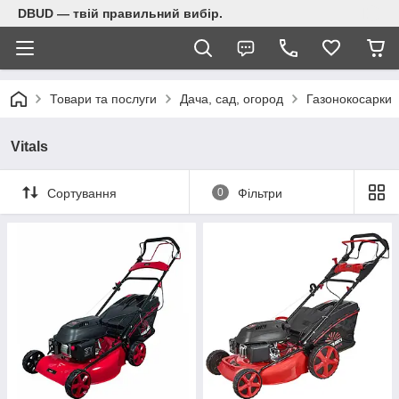
DBUD — твій правильний вибір.
Товари та послуги
Дача, сад, огород
Газонокосарки
Vitals
Сортування
0
Фільтри