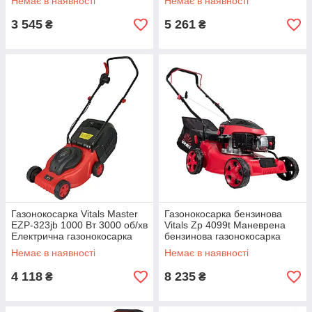
Немає в наявності
Немає в наявності
3 545
5 261
₴
₴
Газонокосарка Vitals Master
Газонокосарка бензинова
EZP-323jb 1000 Вт 3000 об/хв
Vitals Zp 4099t Маневрена
Електрична газонокосарка
бензинова газонокосарка
для дачі
Садова техніка
Немає в наявності
Немає в наявності
4 118
8 235
₴
₴